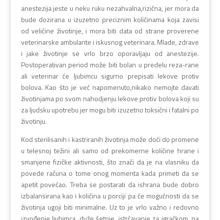
anestezija jeste u neku ruku nezahvalna,rizična, jer mora da
bude dozirana u izuzetno preciznim količinama koja zavisi
od veličine životinje, i mora biti data od strane proverene
veterinarske ambulante i iskusnog veterinara. Mlade, zdrave
i jake životinje se vrlo brzo oporavljaju od anestezije.
Postoperativan period može biti bolan u predelu reza-rane
ali veterinar će ljubimcu sigurno prepisati lekove protiv
bolova. Kao što je već napomenuto,nikako nemojte davati
životinjama po svom nahodjenju lekove protiv bolova koji su
za ljudsku upotrebu jer mogu biti izuzetno toksični i fatalni po
životinju.
Kod sterilisanih i kastriranih životinja može doći do promene
u telesnoj težini ali samo od prekomerne količine hrane i
smanjene fizičke aktivnosti, što znači da je na vlasniku da
povede računa o tome onog momenta kada primeti da se
apetit povećao. Treba se postarati da ishrana bude dobro
izbalansirana kao i količina u porciji pa će mogućnosti da se
životinja ugoji biti minimalne. Uz to je vrlo važno i redovno
izvođenje ljubimca, duže šetnje, istrčavanje za igračkom, pa