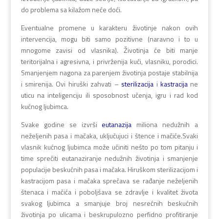
do problema sa kilažom neće doći.
Eventualne promene u karakteru životinje nakon ovih
intervencija, mogu biti samo pozitivne (naravno i to u
mnogome zavisi od vlasnika). Životinja će biti manje
teritorijalna i agresivna, i privrženija kući, vlasniku, porodici.
Smanjenjem nagona za parenjem životinja postaje stabilnija
i smirenija. Ovi hiruški zahvati –
sterilizacija
i
kastracija
ne
uticu na inteligenciju ili sposobnost učenja, igru i rad kod
kućnog ljubimca.
Svake godine se izvrši
eutanazija
miliona nedužnih a
neželjenih pasa i mačaka, uključujuci i štence i mačiće.Svaki
vlasnik kućnog ljubimca može učiniti nešto po tom pitanju i
time sprečiti eutanaziranje nedužnih životinja i smanjenje
populacije beskućnih pasa i mačaka. Hiruškom sterilizacijom i
kastracijom pasa i mačaka sprečava se rađanje neželjenih
štenaca i mačića i poboljšava se zdravlje i kvalitet života
svakog ljubimca a smanjuje broj nesrećnih beskućnih
životinja po ulicama i beskrupulozno perfidno profitiranje