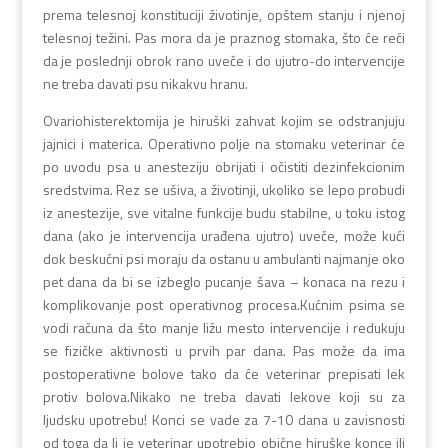
prema telesnoj konstituciji životinje, opštem stanju i njenoj
telesnoj težini. Pas mora da je praznog stomaka, što će reći
da je poslednji obrok rano uveče i do ujutro-do intervencije
ne treba davati psu nikakvu hranu.
Ovariohisterektomija je hiruški zahvat kojim se odstranjuju
jajnici i materica. Operativno polje na stomaku veterinar će
po uvodu psa u anesteziju obrijati i očistiti dezinfekcionim
sredstvima. Rez se ušiva, a životinji, ukoliko se lepo probudi
iz anestezije, sve vitalne funkcije budu stabilne, u toku istog
dana (ako je intervencija urađena ujutro) uveče, može kući
dok beskućni psi moraju da ostanu u ambulanti najmanje oko
pet dana da bi se izbeglo pucanje šava – konaca na rezu i
komplikovanje post operativnog procesa.Kućnim psima se
vodi računa da što manje ližu mesto intervencije i redukuju
se fizičke aktivnosti u prvih par dana. Pas može da ima
postoperativne bolove tako da će veterinar prepisati lek
protiv bolova.Nikako ne treba davati lekove koji su za
ljudsku upotrebu! Konci se vade za 7-10 dana u zavisnosti
od toga da li je veterinar upotrebio obične hiruške konce ili