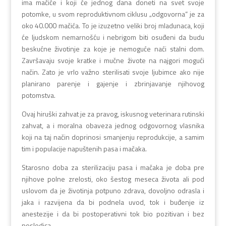
ima mačiće i koji će jednog dana doneti na svet svoje
potomke, u svom reproduktivnom ciklusu „odgovorna“ je za
oko 40.000 mačića. To je izuzetno veliki broj mladunaca, koji
će ljudskom nemarnošću i nebrigom biti osuđeni da budu
beskućne životinje za koje je nemoguće naći stalni dom.
Završavaju svoje kratke i mučne živote na najgori mogući
način. Zato je vrlo važno sterilisati svoje ljubimce ako nije
planirano parenje i gajenje i zbrinjavanje njihovog
potomstva.
Ovaj hiruški zahvat je za pravog, iskusnog veterinara rutinski
zahvat, a i moralna obaveza jednog odgovornog vlasnika
koji na taj način doprinosi smanjenju reprodukcije, a samim
tim i populacije napuštenih pasa i mačaka.
Starosno doba za sterilizaciju pasa i mačaka je doba pre
njihove polne zrelosti, oko šestog meseca života ali pod
uslovom da je životinja potpuno zdrava, dovoljno odrasla i
jaka i razvijena da bi podnela uvod, tok i buđenje iz
anestezije i da bi postoperativni tok bio pozitivan i bez
posledica.