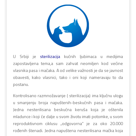
U Srbiji je
sterilizacija
kućnih ljubimaca u medijima
zapostavljena tema,a sam zahvat neomiljen kod većine
vlasnika pasa i mačaka. A od velike važnosti je da se javnost
obavesti, kako vlasnici, tako i oni koji nameravaju to da
postanu.
Kontrolisano razmnožavanje ( sterilizacija) ima ključnu ulogu
u smanjenju broja napuštenih-beskućnih pasa i mačaka.
Jedna nesterilisana beskućna keruša koja je oštenila
mladunce i koji će dalje u svom životu imati potomke, u svom
reproduktivnom ciklusu „odgovorna“ je za oko 20.000
rođenih štenadi. Jedna napuštena nesterilisana mačka koja