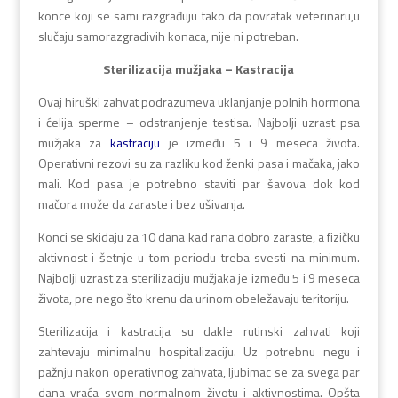
konce koji se sami razgrađuju tako da povratak veterinaru,u
slučaju samorazgradivih konaca, nije ni potreban.
Sterilizacija mužjaka – Kastracija
Ovaj hiruški zahvat podrazumeva uklanjanje polnih hormona
i ćelija sperme – odstranjenje testisa. Najbolji uzrast psa
mužjaka za
kastraciju
je između 5 i 9 meseca života.
Operativni rezovi su za razliku kod ženki pasa i mačaka, jako
mali. Kod pasa je potrebno staviti par šavova dok kod
mačora može da zaraste i bez ušivanja.
Konci se skidaju za 10 dana kad rana dobro zaraste, a fizičku
aktivnost i šetnje u tom periodu treba svesti na minimum.
Najbolji uzrast za sterilizaciju mužjaka je između 5 i 9 meseca
života, pre nego što krenu da urinom obeležavaju teritoriju.
Sterilizacija i kastracija su dakle rutinski zahvati koji
zahtevaju minimalnu hospitalizaciju. Uz potrebnu negu i
pažnju nakon operativnog zahvata, ljubimac se za svega par
dana vraća svom normalnom životu i aktivnostima. Opšta