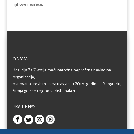
njihove nesreće.
O NAMA
Koalicija Za Život je međunarodna neprofitna nevladina
organizacija,
osnovana i registrovana u avgustu 2015. godine u Beogradu,
Srbija gde se i njeno sedište nalazi.
PRATITE NAS