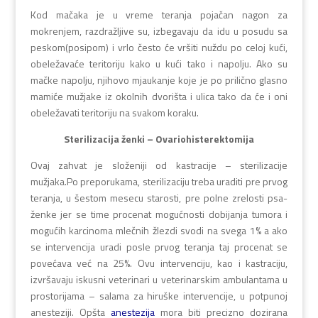
Kod mačaka je u vreme teranja pojačan nagon za
mokrenjem, razdražljive su, izbegavaju da idu u posudu sa
peskom(posipom) i vrlo često će vršiti nuždu po celoj kući,
obeležavaće teritoriju kako u kući tako i napolju. Ako su
mačke napolju, njihovo mjaukanje koje je po prilično glasno
mamiće mužjake iz okolnih dvorišta i ulica tako da će i oni
obeležavati teritoriju na svakom koraku.
Sterilizacija ženki – Ovariohisterektomija
Ovaj zahvat je složeniji od kastracije – sterilizacije
mužjaka.Po preporukama, sterilizaciju treba uraditi pre prvog
teranja, u šestom mesecu starosti, pre polne zrelosti psa-
ženke jer se time procenat mogućnosti dobijanja tumora i
mogućih karcinoma mlečnih žlezdi svodi na svega 1% a ako
se intervencija uradi posle prvog teranja taj procenat se
povećava već na 25%. Ovu intervenciju, kao i kastraciju,
izvršavaju iskusni veterinari u veterinarskim ambulantama u
prostorijama – salama za hiruške intervencije, u potpunoj
anesteziji. Opšta
anestezija
mora biti precizno dozirana