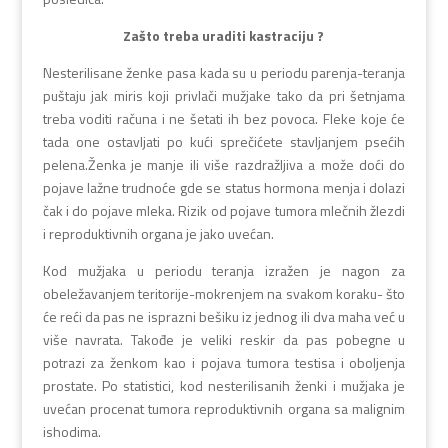
Zašto treba uraditi kastraciju ?
Nesterilisane ženke pasa kada su u periodu parenja-teranja
puštaju jak miris koji privlači mužjake tako da pri šetnjama
treba voditi računa i ne šetati ih bez povoca. Fleke koje će
tada one ostavljati po kući sprečićete stavljanjem psećih
pelena.Ženka je manje ili više razdražljiva a može doći do
pojave lažne trudnoće gde se status hormona menja i dolazi
čak i do pojave mleka. Rizik od pojave tumora mlečnih žlezdi
i reproduktivnih organa je jako uvećan.
Kod mužjaka u periodu teranja izražen je nagon za
obeležavanjem teritorije-mokrenjem na svakom koraku- što
će reći da pas ne isprazni bešiku iz jednog ili dva maha već u
više navrata. Takođe je veliki reskir da pas pobegne u
potrazi za ženkom kao i pojava tumora testisa i oboljenja
prostate. Po statistici, kod nesterilisanih ženki i mužjaka je
uvećan procenat tumora reproduktivnih organa sa malignim
ishodima.